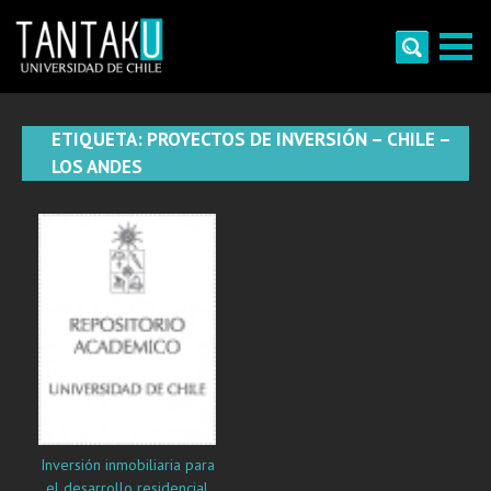
Skip
to
content
Tantaku
Conecta con la diversidad y cultura de Chile
ETIQUETA:
PROYECTOS DE INVERSIÓN – CHILE –
LOS ANDES
Inversión inmobiliaria para
el desarrollo residencial