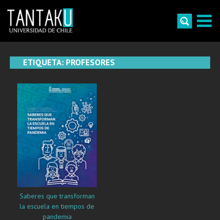
Skip
to
content
Tantaku
Conecta con la diversidad y cultura de Chile
ETIQUETA:
PROFESORES
Saberes que transforman
la escuela en tiempos de
pandemia