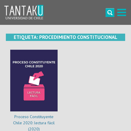
Skip
to
content
Tantaku
Conecta con la diversidad y cultura de Chile
ETIQUETA:
PROCEDIMIENTO CONSTITUCIONAL
Proceso Constituyente
Chile 2020: lectura fácil
(2020)