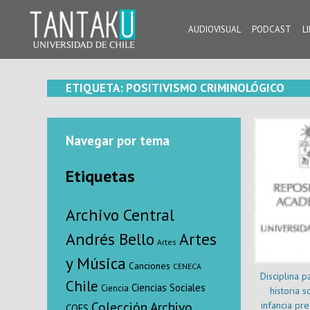
Skip
to
AUDIOVISUAL
PODCAST
L
content
Tantaku
Conecta con la diversidad y cultura de Chile
ETIQUETA:
POSITIVISMO CRIMINOLÓGICO
Navegar por tema
Etiquetas
Archivo Central
Andrés Bello
Artes
Artes
y Música
Canciones
CENECA
Disciplina p
Chile
Ciencias Sociales
Ciencia
historia s
Colección Archivo
infancia pre
COES