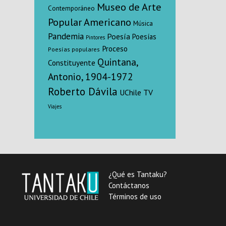
Museo de Arte
Contemporáneo
Popular Americano
Música
Pandemia
Poesía
Poesías
Pintores
Proceso
Poesías populares
Quintana,
Constituyente
Antonio, 1904-1972
Roberto Dávila
UChile TV
Viajes
¿Qué es Tantaku?
Contáctanos
Términos de uso