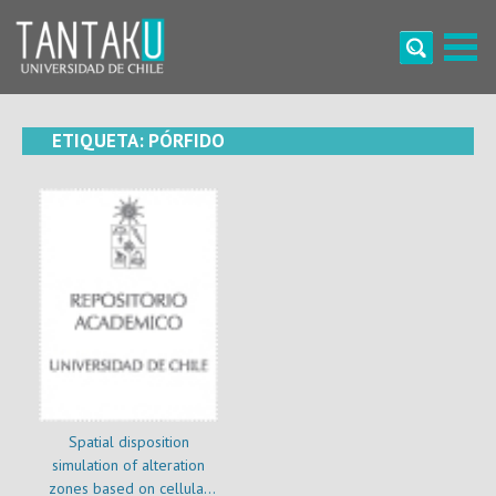
Skip
to
content
Tantaku
Conecta con la diversidad y cultura de Chile
ETIQUETA:
PÓRFIDO
Spatial disposition
simulation of alteration
zones based on cellular