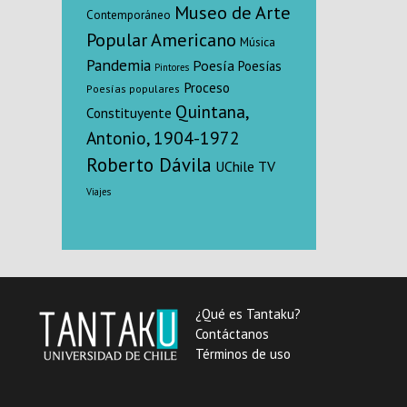
Museo de Arte
Contemporáneo
Popular Americano
Música
Pandemia
Poesía
Poesías
Pintores
Proceso
Poesías populares
Quintana,
Constituyente
Antonio, 1904-1972
Roberto Dávila
UChile TV
Viajes
¿Qué es Tantaku?
Contáctanos
Términos de uso