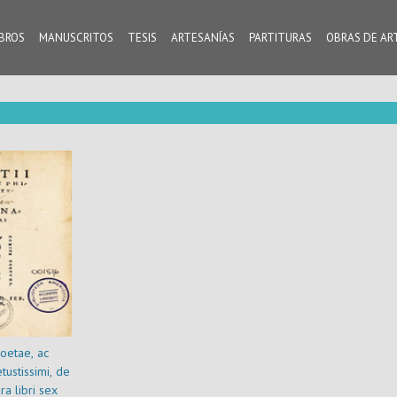
IBROS
MANUSCRITOS
TESIS
ARTESANÍAS
PARTITURAS
OBRAS DE AR
poetae, ac
tustissimi, de
a libri sex