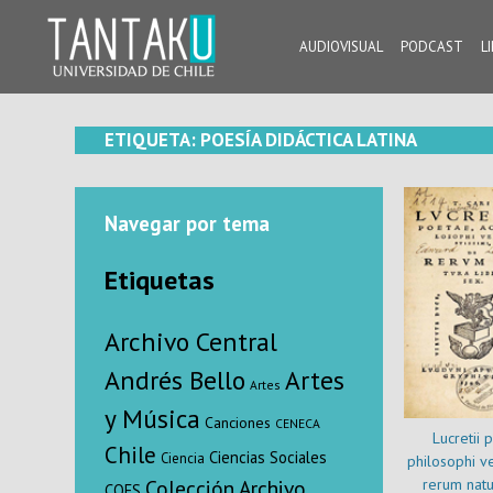
Skip
to
AUDIOVISUAL
PODCAST
L
content
Tantaku
Conecta con la diversidad y cultura de Chile
ETIQUETA:
POESÍA DIDÁCTICA LATINA
Navegar por tema
Etiquetas
Archivo Central
Andrés Bello
Artes
Artes
y Música
Canciones
CENECA
Lucretii 
Chile
Ciencias Sociales
Ciencia
philosophi ve
rerum natur
Colección Archivo
COES