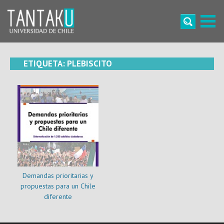
Skip
to
content
Tantaku
Conecta con la diversidad y cultura de Chile
ETIQUETA:
PLEBISCITO
Demandas prioritarias y
propuestas para un Chile
diferente