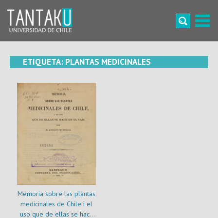
Skip
to
content
Tantaku
Conecta con la diversidad y cultura de Chile
ETIQUETA:
PLANTAS MEDICINALES
Memoria sobre las plantas
medicinales de Chile i el
uso que de ellas se hace