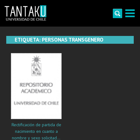
Skip
to
content
Tantaku
Conecta con la diversidad y cultura de Chile
ETIQUETA:
PERSONAS TRANSGENERO
Rectificación de partida de
nacimiento en cuanto a
nombre y sexo solicitadas