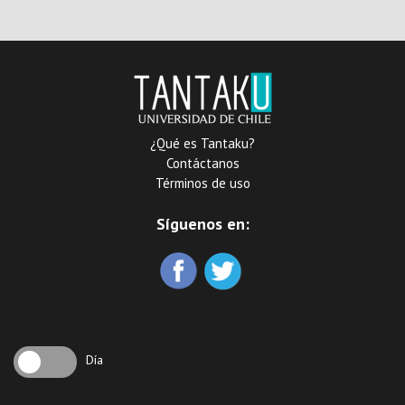
«Análisis de reportajes d
elos diarios Le Monde
Diplomatique y El
Mercurio
¿Qué es Tantaku?
Contáctanos
Términos de uso
Síguenos en:
Día