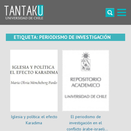
Skip
to
content
Tantaku
Conecta con la diversidad y cultura de Chile
ETIQUETA:
PERIODISMO DE INVESTIGACIÓN
Iglesia y política: el efecto
El periodismo de
Karadima
investigación en el
conflicto árabe-israeli