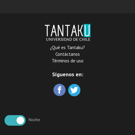
Pape Clement IX: : avec
les lettres, actes,
memoires & autres pièces
qui on rapport : tome
premier et second
¿Qué es Tantaku?
Contáctanos
Términos de uso
Síguenos en:
Noche