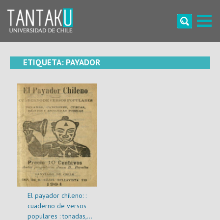
Skip
to
content
Tantaku
Conecta con la diversidad y cultura de Chile
ETIQUETA:
PAYADOR
El payador chileno: :
cuaderno de versos
populares : tonadas,