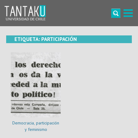
Skip
to
content
Tantaku
Conecta con la diversidad y cultura de Chile
ETIQUETA:
PARTICIPACIÓN
Democracia, participación
y feminismo