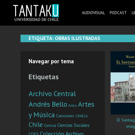
Skip
to
AUDIOVISUAL
PODCAST
L
content
Tantaku
Conecta con la diversidad y cultura de Chile
ETIQUETA:
OBRAS ILUSTRADAS
Navegar por tema
Etiquetas
Archivo Central
Andrés Bello
Artes
Artes
y Música
Canciones
CENECA
El Santiag
Chile
Ciencias Sociales
Ciencia
imág
Colección Archivo
COES