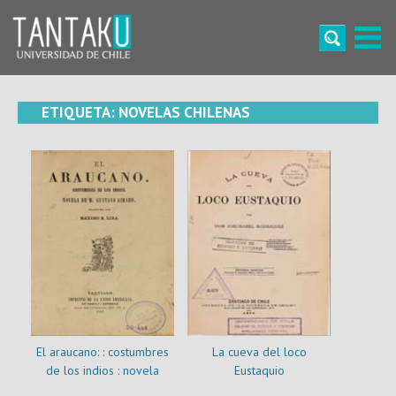
Skip
to
content
Tantaku
Conecta con la diversidad y cultura de Chile
ETIQUETA:
NOVELAS CHILENAS
El araucano: : costumbres
La cueva del loco
de los indios : novela
Eustaquio