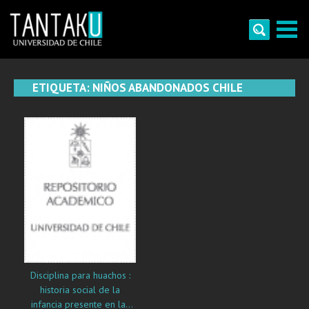
Skip
to
content
Tantaku
Conecta con la diversidad y cultura de Chile
ETIQUETA:
NIÑOS ABANDONADOS CHILE
Disciplina para huachos :
historia social de la
infancia presente en las