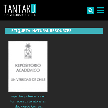
Skip
to
content
Tantaku
Conecta con la diversidad y cultura de Chile
ETIQUETA:
NATURAL RESOURCES
Impactos potenciales en
los recursos territoriales
del Fiordo Comau