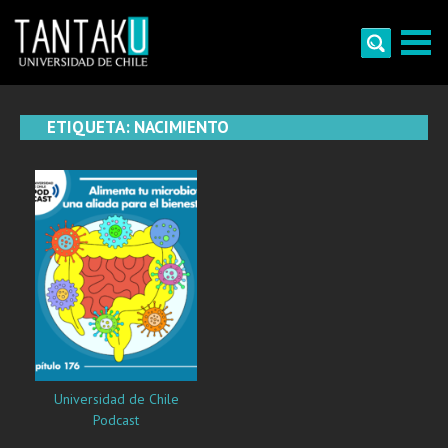
Skip
to
content
Tantaku
Conecta con la diversidad y cultura de Chile
ETIQUETA:
NACIMIENTO
Universidad de Chile
Podcast