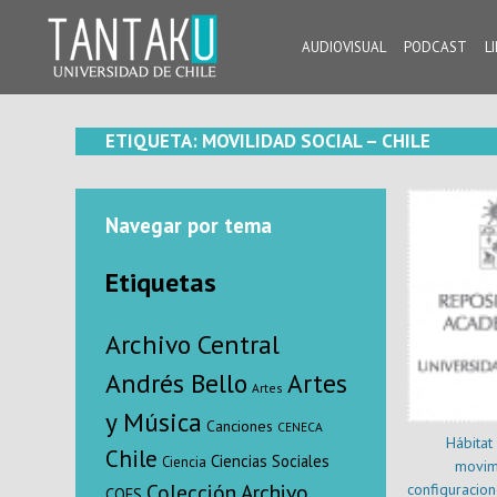
Skip
to
AUDIOVISUAL
PODCAST
L
content
Tantaku
Conecta con la diversidad y cultura de Chile
ETIQUETA:
MOVILIDAD SOCIAL – CHILE
Navegar por tema
Etiquetas
Archivo Central
Andrés Bello
Artes
Artes
y Música
Canciones
CENECA
Hábitat 
Chile
Ciencias Sociales
Ciencia
movimi
Colección Archivo
configuracion
COES