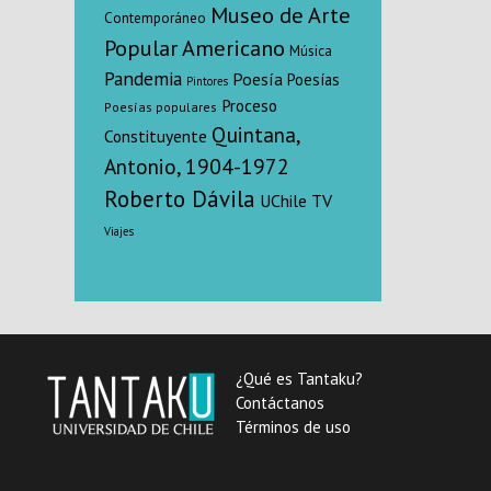
Museo de Arte
Contemporáneo
Popular Americano
Música
Pandemia
Poesía
Poesías
Pintores
Proceso
Poesías populares
Quintana,
Constituyente
Antonio, 1904-1972
Roberto Dávila
UChile TV
Viajes
¿Qué es Tantaku?
Contáctanos
Términos de uso