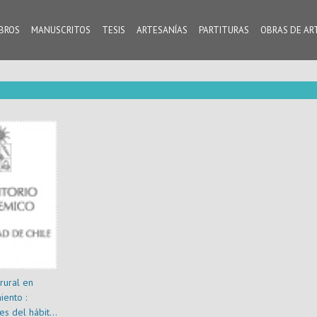
IBROS
MANUSCRITOS
TESIS
ARTESANÍAS
PARTITURAS
OBRAS DE AR
rural en
ento :
es del hábitat