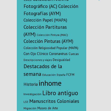
residencial r
Fotográfico (AC)
Colección
movilidad S
Fotografías (AYM)
Región del
General 
Colección Papel (MAPA)
O’Hi
Colección Partituras
(AYM)
Colección Pintura (MAC)
Colección Pinturas (AYM)
Colección Religiosidad Popular (MAPA)
Con Ojo Clínico
Coronavirus
Cuecas
Desigualdad
Descripciones y viajes
Destacados de la
semana
FCFM
Educación
España
inhome
Historia
Libro antiguo
Investigación
Manuscritos Coloniales
LSE
Museo de Arte
Migración