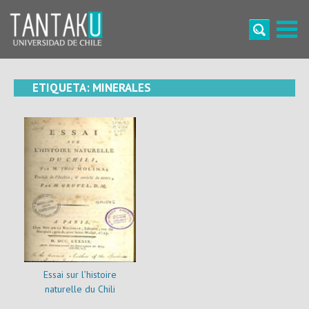
Skip
to
content
Tantaku
Conecta con la diversidad y cultura de Chile
ETIQUETA:
MINERALES
Essai sur l’histoire
naturelle du Chili