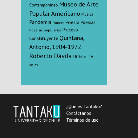
Museo de Arte
Contemporáneo
Popular Americano
Música
Pandemia
Poesía
Poesías
Pintores
Proceso
Poesías populares
Quintana,
Constituyente
Antonio, 1904-1972
Roberto Dávila
UChile TV
Viajes
¿Qué es Tantaku?
Contáctanos
Términos de uso