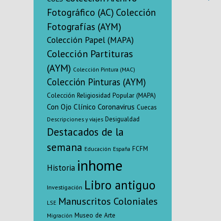
respecto d
Fotográfico (AC)
Colección
transgenero
Fotografías (AYM)
edad duran
2015-2018 
Colección Papel (MAPA)
crítico en r
Colección Partituras
nueva Ley de
(AYM)
Gén
Colección Pintura (MAC)
Colección Pinturas (AYM)
Colección Religiosidad Popular (MAPA)
Con Ojo Clínico
Coronavirus
Cuecas
Desigualdad
Descripciones y viajes
Destacados de la
semana
FCFM
Educación
España
inhome
Historia
Libro antiguo
Investigación
Manuscritos Coloniales
LSE
Museo de Arte
Migración