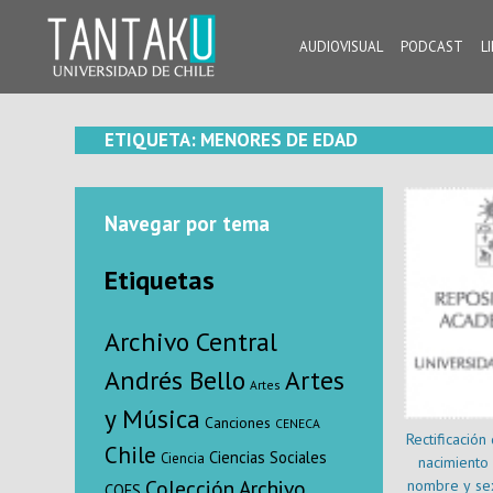
Skip
to
AUDIOVISUAL
PODCAST
L
content
Tantaku
Conecta con la diversidad y cultura de Chile
ETIQUETA:
MENORES DE EDAD
Navegar por tema
Etiquetas
Archivo Central
Andrés Bello
Artes
Artes
y Música
Canciones
CENECA
Rectificación
Chile
Ciencias Sociales
Ciencia
nacimiento 
Colección Archivo
nombre y sex
COES