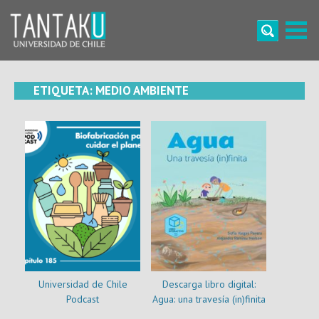
Skip
to
content
Tantaku
Conecta con la diversidad y cultura de Chile
ETIQUETA:
MEDIO AMBIENTE
Universidad de Chile
Descarga libro digital:
Podcast
Agua: una travesía (in)finita