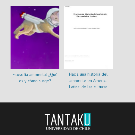
Hacia una historia del
Filosofía ambiental ¿Qué
ambiente en América
es y cómo surge?
Latina: de las culturas
aborígenes a la crisis
ecológica actual