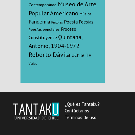
Museo de Arte
Contemporáneo
Popular Americano
Música
Pandemia
Poesía
Poesías
Pintores
Proceso
Poesías populares
Quintana,
Constituyente
Antonio, 1904-1972
Roberto Dávila
UChile TV
Viajes
¿Qué es Tantaku?
Contáctanos
Términos de uso