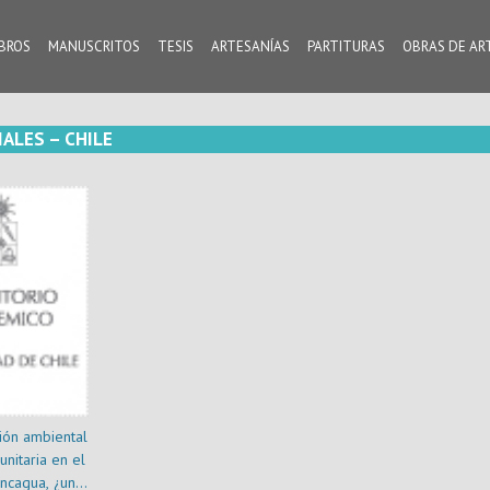
IBROS
MANUSCRITOS
TESIS
ARTESANÍAS
PARTITURAS
OBRAS DE AR
ALES – CHILE
ión ambiental
nitaria en el
ncagua, ¿una