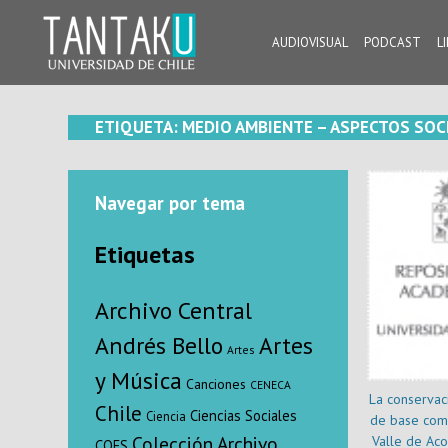
Skip
to
AUDIOVISUAL
PODCAST
L
content
Tantaku
Conecta con la diversidad y cultura de Chile
ETIQUETA:
MEDIO AMBIENTE – ASPECTOS SOCI
Navegar por tema
Etiquetas
Archivo Central
Andrés Bello
Artes
Artes
y Música
Canciones
CENECA
La conservac
Chile
Ciencias Sociales
Ciencia
de base comu
Colección Archivo
Valle de Aco
COES