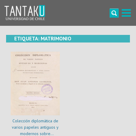
Skip
to
content
Tantaku
Conecta con la diversidad y cultura de Chile
ETIQUETA:
MATRIMONIO
Colección diplomática de
varios papeles antiguos y
modernos sobre