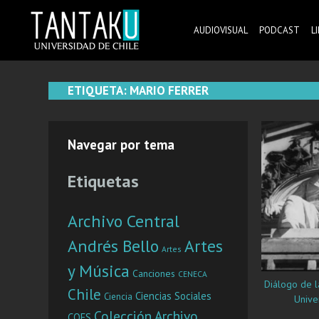
Skip
to
AUDIOVISUAL
PODCAST
L
content
Tantaku
Conecta con la diversidad y cultura de Chile
ETIQUETA:
MARIO FERRER
Navegar por tema
Etiquetas
Archivo Central
Andrés Bello
Artes
Artes
y Música
Canciones
CENECA
Diálogo de la
Chile
Ciencias Sociales
Ciencia
Unive
Colección Archivo
COES