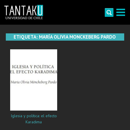
Skip
to
content
Tantaku
Conecta con la diversidad y cultura de Chile
ETIQUETA:
MARÍA OLIVIA MONCKEBERG PARDO
Iglesia y política: el efecto
Karadima