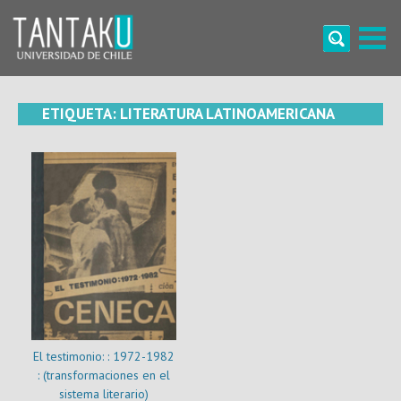
Skip
to
content
Tantaku
Conecta con la diversidad y cultura de Chile
ETIQUETA:
LITERATURA LATINOAMERICANA
El testimonio: : 1972-1982
: (transformaciones en el
sistema literario)