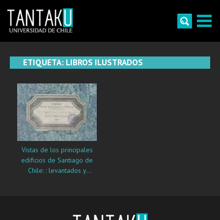
Skip
to
content
Tantaku
Conecta con la diversidad y cultura de Chile
ETIQUETA:
LIBROS ILUSTRADOS
Vistas de los principales
edificios de Santiago de
Chile: : levantados y
dibujados por Pedro
Dejean Mayor