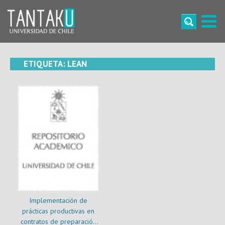
Skip
to
content
Tantaku
Conecta con la diversidad y cultura de Chile
ETIQUETA:
LEAN
Implementación de
prácticas productivas en
contratos de preparación