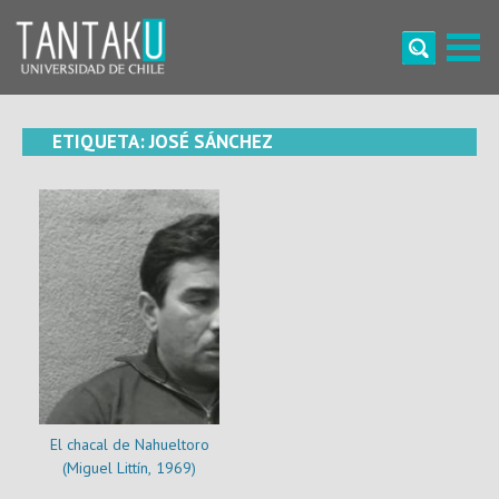
Skip
to
content
Tantaku
Conecta con la diversidad y cultura de Chile
ETIQUETA:
JOSÉ SÁNCHEZ
El chacal de Nahueltoro
(Miguel Littín, 1969)