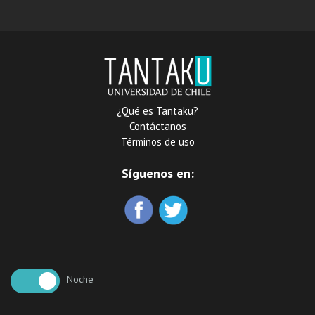
Infante, reformador del
Convento de Recoletos
Franciscanos Descalzos de
esta capital: : se añaden
otras dos partes
accesorias sobre diversas
materias relijiosas
¿Qué es Tantaku?
Contáctanos
Términos de uso
Síguenos en:
Noche