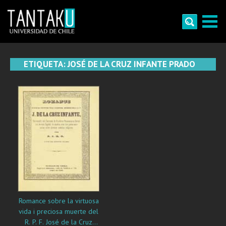
Skip
to
content
Tantaku
Conecta con la diversidad y cultura de Chile
ETIQUETA:
JOSÉ DE LA CRUZ INFANTE PRADO
Romance sobre la virtuosa
vida i preciosa muerte del
R. P. F. José de la Cruz