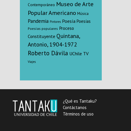
Museo de Arte
Contemporáneo
Popular Americano
Música
Pandemia
Poesía
Poesías
Pintores
Proceso
Poesías populares
Quintana,
Constituyente
Antonio, 1904-1972
Roberto Dávila
UChile TV
Viajes
¿Qué es Tantaku?
Contáctanos
Términos de uso