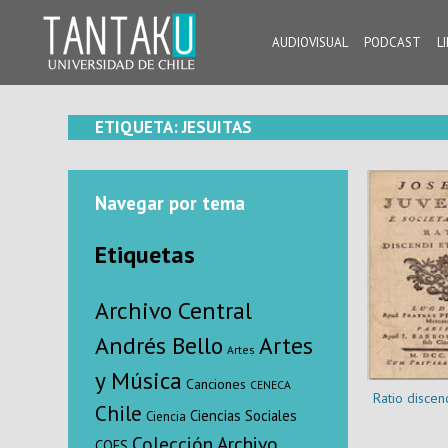
Skip
to
AUDIOVISUAL
PODCAST
L
content
Tantaku
Conecta con la diversidad y cultura de Chile
ETIQUETA:
JESUITAS
Navegar por tema
Etiquetas
Archivo Central
Andrés Bello
Artes
Artes
y Música
Canciones
CENECA
Ratio discen
Chile
Ciencias Sociales
Ciencia
Colección Archivo
COES