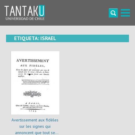
Skip
to
content
Tantaku
Conecta con la diversidad y cultura de Chile
ETIQUETA:
ISRAEL
Avertissement aux fidèles
sur les signes qui
annoncent que tout se