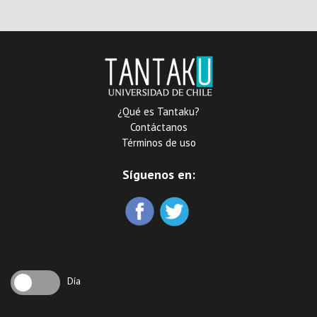
dispose pour le retour
d’Israël et l’exécution des
menaces faites aux gentils
apostats
¿Qué es Tantaku?
Contáctanos
Términos de uso
Síguenos en:
Día