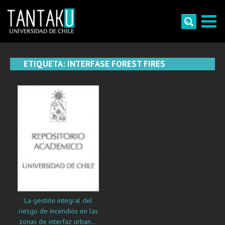
Skip
to
content
Tantaku
Conecta con la diversidad y cultura de Chile
ETIQUETA:
INTERFASE FOREST FIRES
La gestión integral del
riesgo de incendios en las
zonas de interfaz urbano-