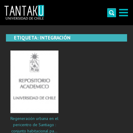
Skip
to
content
Tantaku
Conecta con la diversidad y cultura de Chile
ETIQUETA:
INTEGRACIÓN
Regeneración urbana en el
pericentro de Santiago :
conjunto habitacional para