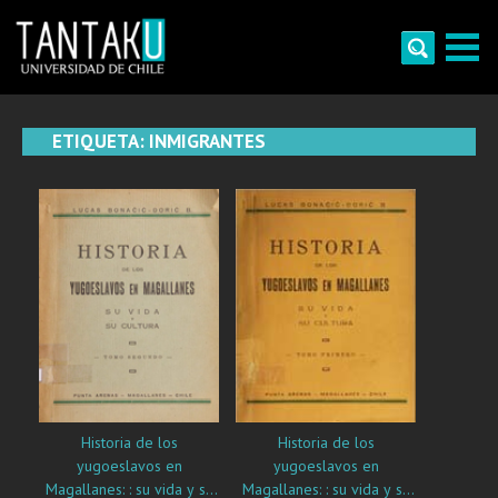
Skip
to
content
Tantaku
Conecta con la diversidad y cultura de Chile
ETIQUETA:
INMIGRANTES
Historia de los
Historia de los
yugoeslavos en
yugoeslavos en
Magallanes: : su vida y su
Magallanes: : su vida y su