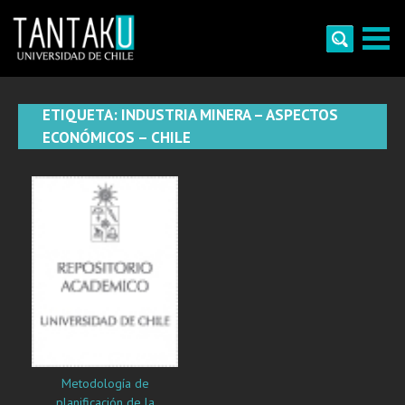
Skip
to
content
Tantaku
Conecta con la diversidad y cultura de Chile
ETIQUETA:
INDUSTRIA MINERA – ASPECTOS
ECONÓMICOS – CHILE
Metodología de
planificación de la