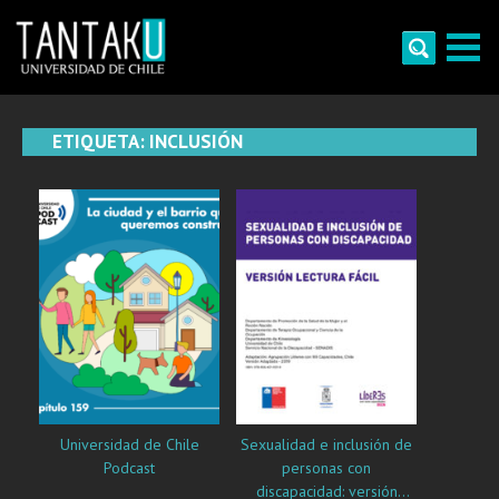
Skip
to
content
Tantaku
Conecta con la diversidad y cultura de Chile
ETIQUETA:
INCLUSIÓN
Universidad de Chile
Sexualidad e inclusión de
Podcast
personas con
discapacidad: versión