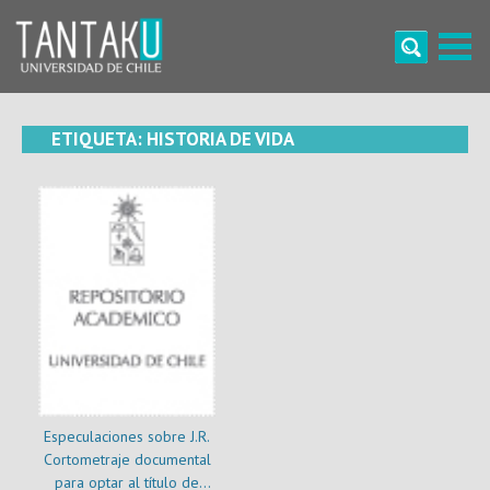
Skip
to
content
Tantaku
Conecta con la diversidad y cultura de Chile
ETIQUETA:
HISTORIA DE VIDA
Especulaciones sobre J.R.
Cortometraje documental
para optar al título de