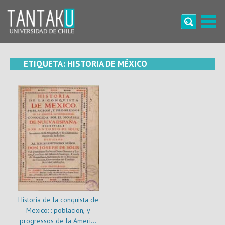
Skip
to
content
Tantaku
Conecta con la diversidad y cultura de Chile
ETIQUETA:
HISTORIA DE MÉXICO
Historia de la conquista de
Mexico: : poblacion, y
progressos de la America