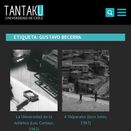
Skip
to
content
Tantaku
Conecta con la diversidad y cultura de Chile
ETIQUETA:
GUSTAVO BECERRA
La Universidad en la
A Valparaíso (Joris Ivens,
Antártica (Luis Cornejo,
1963)
1962)