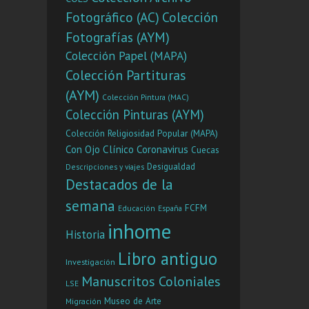
Aranibar
Fotográfico (AC)
Colección
extraordinar
Fotografías (AYM)
plenipotenci
en Bélgica y
Colección Papel (MAPA)
especialme
Colección Partituras
arreglo de l
(AYM)
pendientes 
Colección Pintura (MAC)
her: :
Colección Pinturas (AYM)
Colección Religiosidad Popular (MAPA)
Con Ojo Clínico
Coronavirus
Cuecas
Desigualdad
Descripciones y viajes
Destacados de la
semana
FCFM
Educación
España
inhome
Historia
Libro antiguo
Investigación
Manuscritos Coloniales
LSE
Museo de Arte
Migración