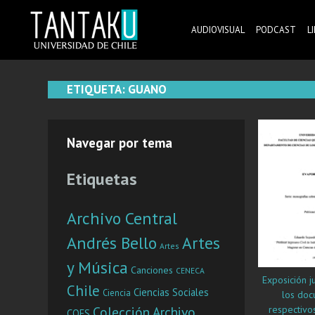
Skip
to
AUDIOVISUAL
PODCAST
L
content
Tantaku
Conecta con la diversidad y cultura de Chile
ETIQUETA:
GUANO
Navegar por tema
Etiquetas
Archivo Central
Andrés Bello
Artes
Artes
y Música
Canciones
CENECA
Exposición ju
Chile
Ciencias Sociales
Ciencia
los doc
respectivos
Colección Archivo
COES