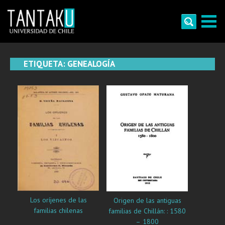
Skip
to
content
Tantaku
Conecta con la diversidad y cultura de Chile
ETIQUETA:
GENEALOGÍA
Los oríjenes de las
Origen de las antiguas
familias chilenas
familias de Chillán: : 1580
– 1800