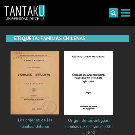
Skip
to
content
Tantaku
Conecta con la diversidad y cultura de Chile
ETIQUETA:
FAMILIAS CHILENAS
Los oríjenes de las
Origen de las antiguas
familias chilenas
familias de Chillán: : 1580
– 1800