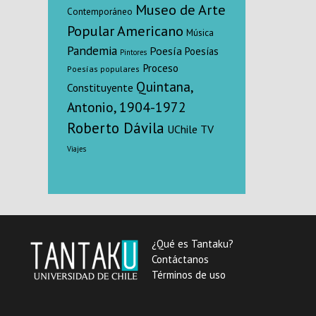
Museo de Arte
Contemporáneo
Popular Americano
Música
Pandemia
Poesía
Poesías
Pintores
Proceso
Poesías populares
Quintana,
Constituyente
Antonio, 1904-1972
Roberto Dávila
UChile TV
Viajes
¿Qué es Tantaku?
Contáctanos
Términos de uso