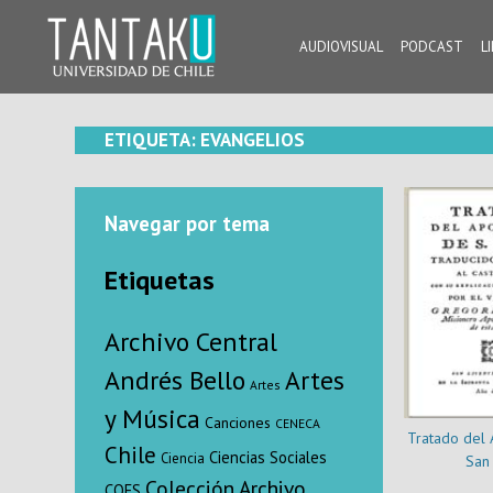
Skip
to
AUDIOVISUAL
PODCAST
L
content
Tantaku
Conecta con la diversidad y cultura de Chile
ETIQUETA:
EVANGELIOS
Navegar por tema
Etiquetas
Archivo Central
Andrés Bello
Artes
Artes
y Música
Canciones
CENECA
Tratado del 
Chile
Ciencias Sociales
Ciencia
San 
Colección Archivo
COES