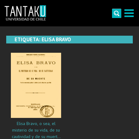
Skip
to
content
Tantaku
Conecta con la diversidad y cultura de Chile
ETIQUETA:
ELISA BRAVO
Elisa Bravo, o sea, el
misterio de su vida, de su
cautividad y de su muerte: