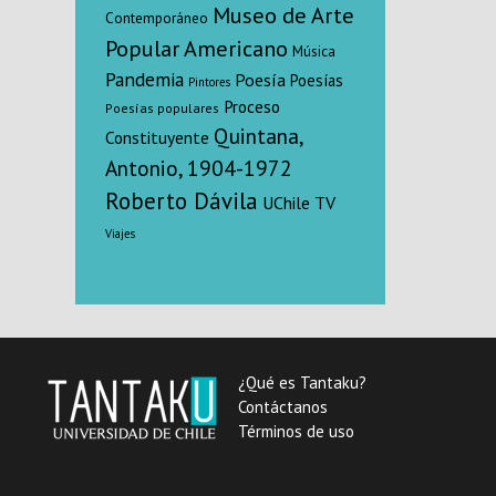
Museo de Arte
Contemporáneo
Popular Americano
Música
Pandemia
Poesía
Poesías
Pintores
Proceso
Poesías populares
Quintana,
Constituyente
Antonio, 1904-1972
Roberto Dávila
UChile TV
Viajes
¿Qué es Tantaku?
Contáctanos
Términos de uso