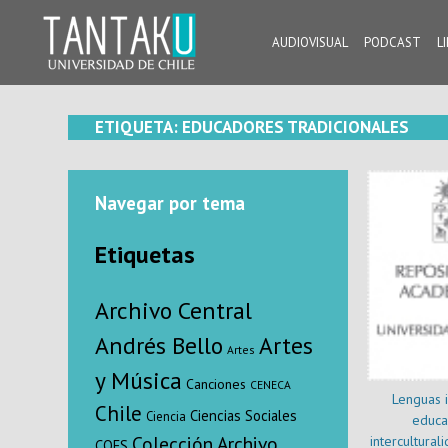
Skip
to
AUDIOVISUAL
PODCAST
L
content
Tantaku
Conecta con la diversidad y cultura de Chile
ETIQUETA:
EDUCADORES TRADICIONALES
Navegar por tema
Etiquetas
Archivo Central
Andrés Bello
Artes
Artes
y Música
Canciones
CENECA
Lenguas i
Chile
Ciencias Sociales
Ciencia
educa
Colección Archivo
intercultural
COES