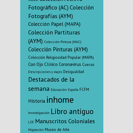
del Estado y
Fotográfico (AC)
Colección
socio polí
Fotografías (AYM)
demanda l
Colección Papel (MAPA)
Colección Partituras
(AYM)
Colección Pintura (MAC)
Colección Pinturas (AYM)
Colección Religiosidad Popular (MAPA)
Con Ojo Clínico
Coronavirus
Cuecas
Desigualdad
Descripciones y viajes
Destacados de la
semana
FCFM
Educación
España
inhome
Historia
Libro antiguo
Investigación
Manuscritos Coloniales
LSE
Museo de Arte
Migración