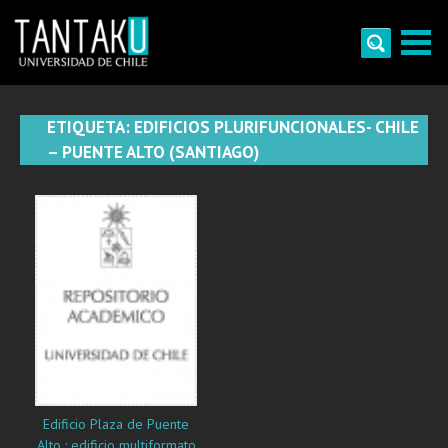
Skip
to
content
Tantaku
Conecta con la diversidad y cultura de Chile
ETIQUETA:
EDIFICIOS PLURIFUNCIONALES- CHILE
– PUENTE ALTO (SANTIAGO)
Edificio Plaza de Puente
Alto : edificio multiformato