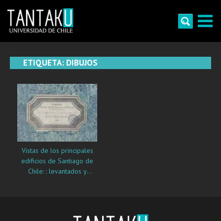
Skip
to
content
Tantaku
Conecta con la diversidad y cultura de Chile
ETIQUETA:
DIBUJOS
Vistas de los principales
edificios de Santiago de
Chile: : levantados y
dibujados por Pedro
Dejean Mayor