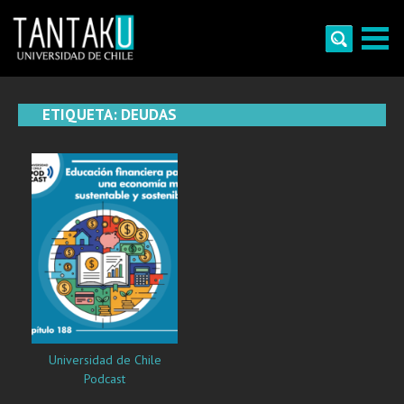
Skip
to
content
Tantaku
Conecta con la diversidad y cultura de Chile
ETIQUETA:
DEUDAS
Universidad de Chile
Podcast